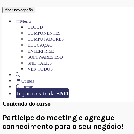
Entre com a sua conta
Abrir navegação
Menu
CLOUD
COMPONENTES
Esqueceu?
COMPUTADORES
EDUCAÇÃO
ENTERPRISE
SOFTWARES ESD
Não possui conta?
CRIAR CONTA
SND TALKS
VER TODOS
SND Talks - Microsoft Security
Cursos
Entrar
Inscreva-se agora
Ir para o site da
SND
Conteúdo do curso
Participe do meeting e agregue
conhecimento para o seu negócio!