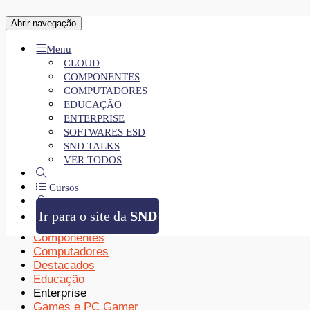
Entre com a sua conta
Abrir navegação
Menu
CLOUD
COMPONENTES
Esqueceu?
COMPUTADORES
EDUCAÇÃO
ENTERPRISE
SOFTWARES ESD
Não possui conta?
CRIAR CONTA
SND TALKS
VER TODOS
Categorias
Cursos
Cibersegurança
Entrar
Cloud
Ir para o site da
SND
Colaboração
Componentes
Computadores
Destacados
Educação
Enterprise
Games e PC Gamer