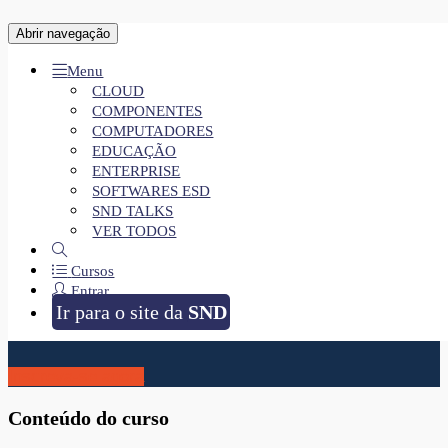
Entre com a sua conta
Abrir navegação
Menu
CLOUD
COMPONENTES
Esqueceu?
COMPUTADORES
EDUCAÇÃO
ENTERPRISE
SOFTWARES ESD
Não possui conta?
CRIAR CONTA
SND TALKS
VER TODOS
Meeting - Serviços Microsoft Cloud
SND
Cursos
Entrar
Ir para o site da
SND
16/12 às 15h
Inscreva-se agora
Conteúdo do curso