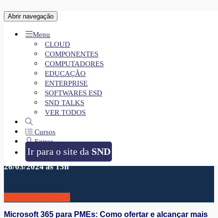
Entre com a sua conta
Abrir navegação
Menu
CLOUD
COMPONENTES
Esqueceu?
COMPUTADORES
EDUCAÇÃO
ENTERPRISE
SOFTWARES ESD
Não possui conta?
CRIAR CONTA
SND TALKS
VER TODOS
Meeting Microsoft 365 para PMEs:
Como ofertar e alcançar mais
Cursos
produtividade
Entrar
Ir para o site da
SND
26/03/2024 às 15h
Inscreva-se agora
Microsoft 365 para PMEs: Como ofertar e alcançar mais