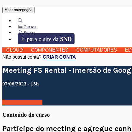
Entre com a sua conta
Abrir navegação
Cursos
Entrar
Esqueceu?
Ir para o site da
SND
CLOUD
COMPONENTES
COMPUTADORES
ED
Não possui conta?
CRIAR CONTA
Meeting FS Rental - Imersão de Googl
07/06/2023 - 15h
Inscreva-se agora
Conteúdo do curso
Participe do meeting e agregue conh